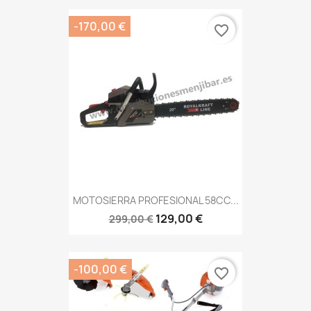
-170,00 €
favorite_border
MOTOSIERRA PROFESIONAL 58CC...
129,00 €
299,00 €
-100,00 €
favorite_border