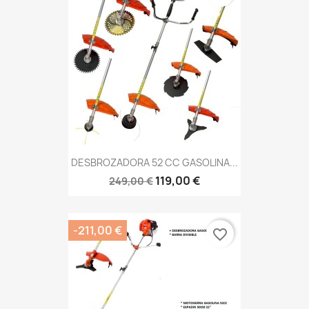
DESBROZADORA 52 CC GASOLINA...
119,00 €
249,00 €
-211,00 €
favorite_border