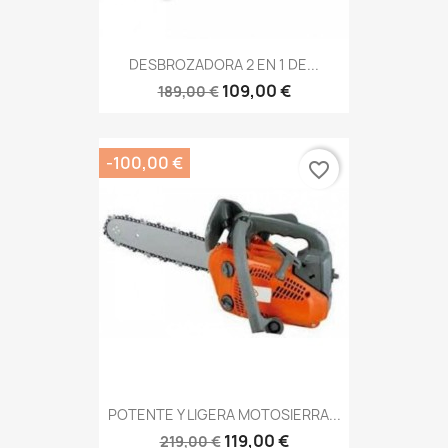
DESBROZADORA 2 EN 1 DE...
109,00 €
189,00 €
-100,00 €
favorite_border
POTENTE Y LIGERA MOTOSIERRA...
119,00 €
219,00 €