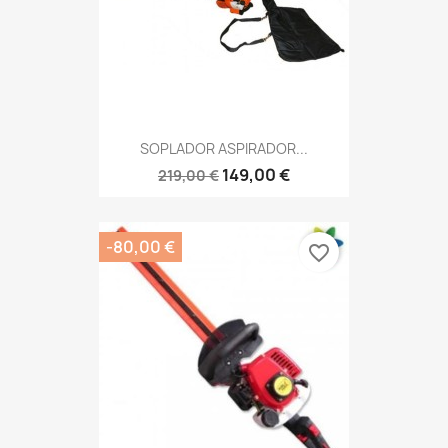
SOPLADOR ASPIRADOR...
149,00 €
219,00 €
-80,00 €
favorite_border