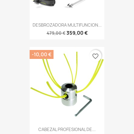
DESBROZADORA MULTIFUNCION...
359,00 €
479,00 €
-10,00 €
favorite_border
CABEZAL PROFESIONAL DE...