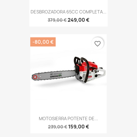
DESBROZADORA 65CC COMPLETA...
249,00 €
379,00 €
-80,00 €
favorite_border
MOTOSIERRA POTENTE DE...
159,00 €
239,00 €