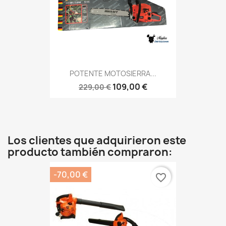
POTENTE MOTOSIERRA...
109,00 €
229,00 €
Los clientes que adquirieron este
producto también compraron:
-70,00 €
favorite_border