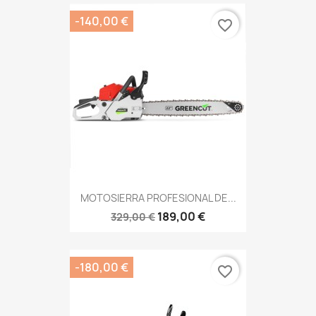
-140,00 €
favorite_border
MOTOSIERRA PROFESIONAL DE...
189,00 €
329,00 €
-180,00 €
favorite_border