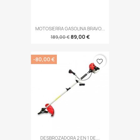
MOTOSIERRA GASOLINA BRAVO...
89,00 €
189,00 €
-80,00 €
favorite_border
DESBROZADORA 2 EN 1 DE...