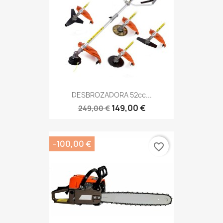
DESBROZADORA 52cc...
149,00 €
249,00 €
-100,00 €
favorite_border