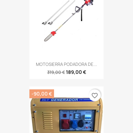
MOTOSIERRA PODADORA DE...
189,00 €
319,00 €
-90,00 €
favorite_border