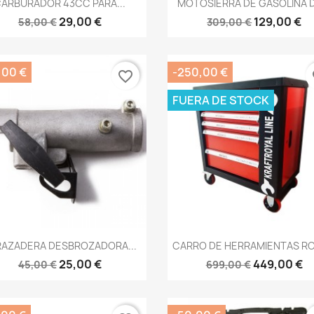


ARBURADOR 43CC PARA...
MOTOSIERRA DE GASOLINA D
29,00 €
129,00 €
58,00 €
309,00 €
,00 €
-250,00 €
favorite_border
fa
FUERA DE STOCK
Vista rápida
Vista rápida


RAZADERA DESBROZADORA...
CARRO DE HERRAMIENTAS ROJ
25,00 €
449,00 €
45,00 €
699,00 €