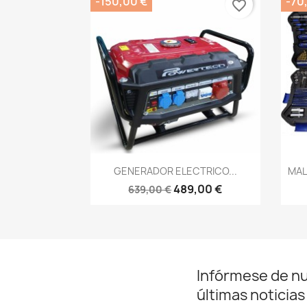
-150,00 €
-70
favorite_border
Vista rápida

GENERADOR ELECTRICO...
MAL
489,00 €
639,00 €
Infórmese de n
últimas noticias