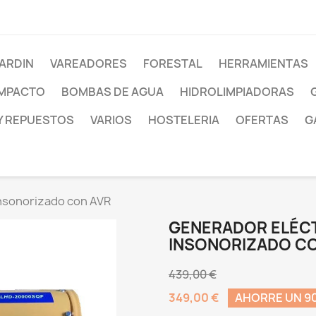
ARDIN
VAREADORES
FORESTAL
HERRAMIENTAS
IMPACTO
BOMBAS DE AGUA
HIDROLIMPIADORAS
Y REPUESTOS
VARIOS
HOSTELERIA
OFERTAS
G
nsonorizado con AVR
GENERADOR ELÉC
INSONORIZADO CO
439,00 €
349,00 €
AHORRE UN 90