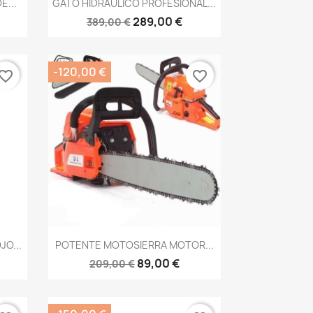

E...
GATO HIDRAULICO PROFESIONAL...
289,00 €
389,00 €
-120,00 €
vorite_border
favorite_border
Vista rápida

O...
POTENTE MOTOSIERRA MOTOR...
89,00 €
209,00 €