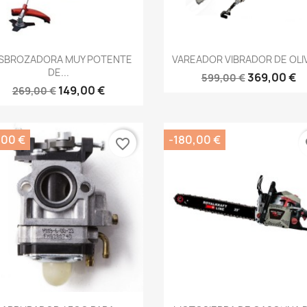
Vista rápida
Vista rápida


SBROZADORA MUY POTENTE
VAREADOR VIBRADOR DE OLIV
DE...
369,00 €
599,00 €
149,00 €
269,00 €
,00 €
-180,00 €
favorite_border
fa
Vista rápida
Vista rápida