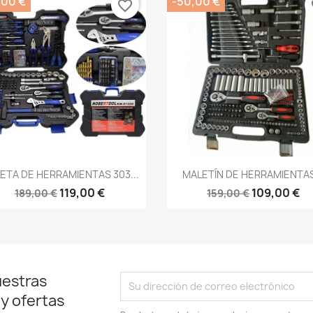
,00 €
-50,00 €
favorite_border
fa
Vista rápida
Vista rápida


ETA DE HERRAMIENTAS 303...
MALETÍN DE HERRAMIENTAS
119,00 €
109,00 €
189,00 €
159,00 €
uestras
 y ofertas