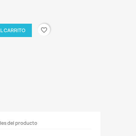
favorite_border
AL CARRITO
les del producto