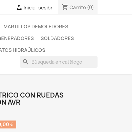
shopping_cart

Carrito
(0)
Iniciar sesión
MARTILLOS DEMOLEDORES
GENERADORES
SOLDADORES
ATOS HIDRAÚLICOS
search
TRICO CON RUEDAS
N AVR
,00 €