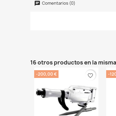
Comentarios (0)
16 otros productos en la misma
-200,00 €
-12
favorite_border