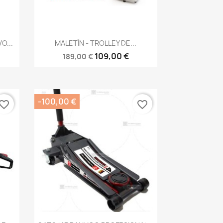
Vista rápida

O...
MALETÍN - TROLLEY DE...
109,00 €
189,00 €
-100,00 €
vorite_border
favorite_border
Vista rápida