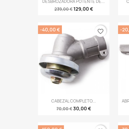

DESBROZADORA POTENTE DE...
C
129,00 €
239,00 €
-40,00 €
-20
favorite_border
Vista rápida

CABEZAL COMPLETO...
AB
30,00 €
70,00 €