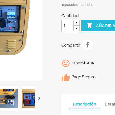
Impuestos incluidos
Cantidad

AÑADIR 
Compartir
Envío Gratis
Pago Seguro

Descripción
Detal