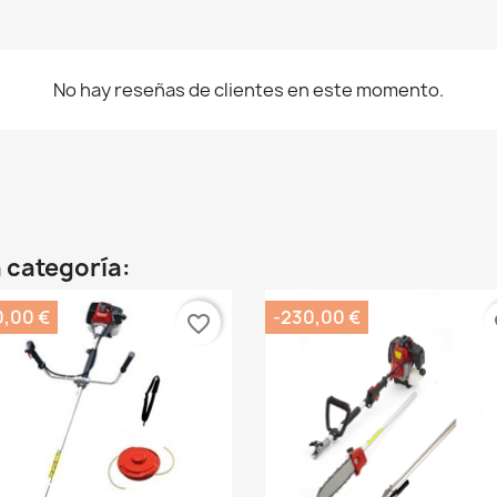
No hay reseñas de clientes en este momento.
 categoría:
0,00 €
-230,00 €
favorite_border
fa