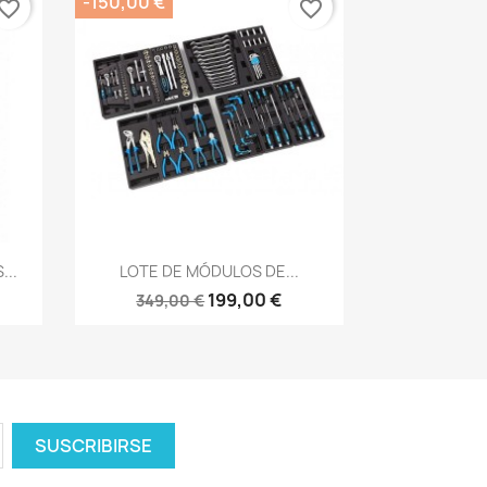
-150,00 €
vorite_border
favorite_border
Vista rápida

...
LOTE DE MÓDULOS DE...
199,00 €
349,00 €