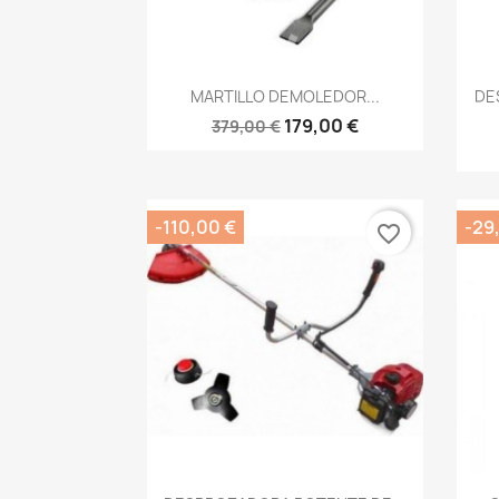
Vista rápida

MARTILLO DEMOLEDOR...
DE
179,00 €
379,00 €
-110,00 €
-29
favorite_border
Vista rápida