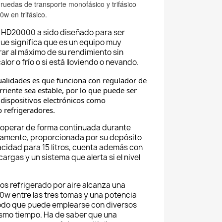
ruedas de transporte monofásico y trifásico
w en trifásico.
a HD20000 a s
ido diseñado para ser
o que significa que es un equipo muy
ar al máximo de su rendimiento sin
lor o frío o si está lloviendo o nevando.
ualidades es que funciona con regulador de
rriente sea estable, por lo que puede ser
 dispositivos electrónicos como
o refrigeradores.
operar de forma continuada durante
amente, proporcionada por su depósito
cidad para 15 litros, cuenta además con
rgas y un sistema que alerta si el nivel
s refrigerado por aire alcanza una
w entre las tres tomas y una potencia
do que puede emplearse con diversos
ismo tiempo. Ha de saber que una