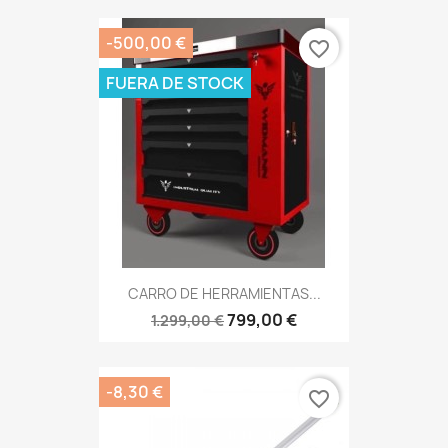
-500,00 €
favorite_border
FUERA DE STOCK
CARRO DE HERRAMIENTAS...
799,00 €
1.299,00 €
-8,30 €
favorite_border