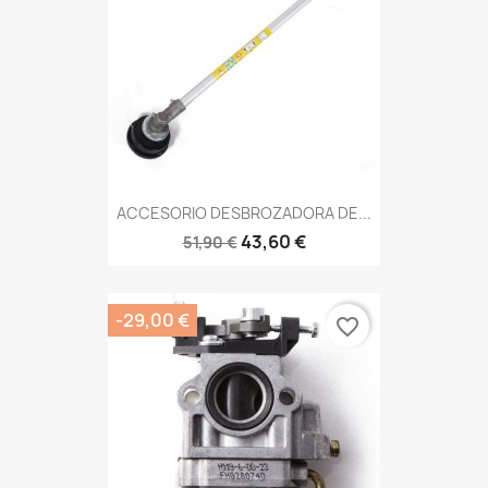
ACCESORIO DESBROZADORA DE...
43,60 €
51,90 €
-29,00 €
favorite_border