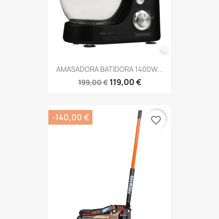
AMASADORA BATIDORA 1400W...
119,00 €
199,00 €
-140,00 €
favorite_border