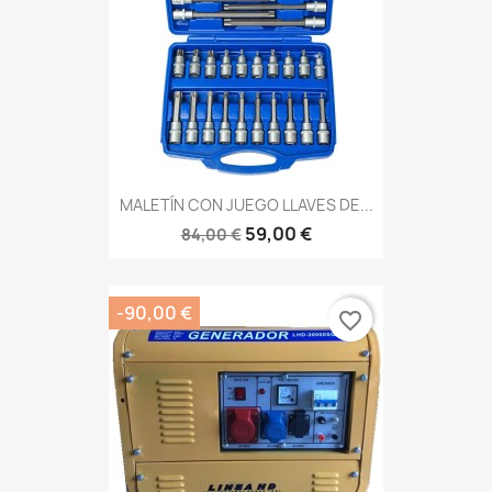
MALETÍN CON JUEGO LLAVES DE...
59,00 €
84,00 €
-90,00 €
favorite_border