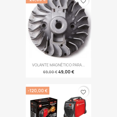
favorite_border
VOLANTE MAGNÉTICO PARA...
49,00 €
69,00 €
-120,00 €
favorite_border