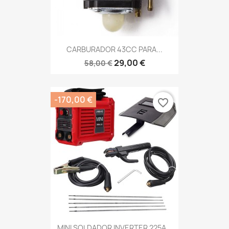
CARBURADOR 43CC PARA...
29,00 €
58,00 €
-170,00 €
favorite_border
MINI SOLDADOR INVERTER 225A...