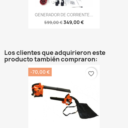
GENERADOR DE CORRIENTE...
349,00 €
599,00 €
Los clientes que adquirieron este
producto también compraron:
-70,00 €
favorite_border