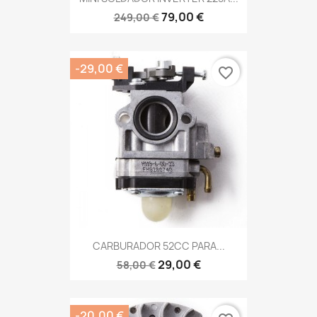
79,00 €
249,00 €
-29,00 €
favorite_border
CARBURADOR 52CC PARA...
29,00 €
58,00 €
-20,00 €