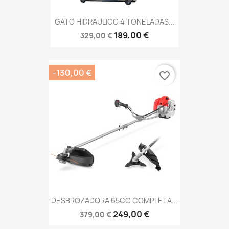
GATO HIDRAULICO 4 TONELADAS...
189,00 €
329,00 €
-130,00 €
favorite_border
DESBROZADORA 65CC COMPLETA...
249,00 €
379,00 €