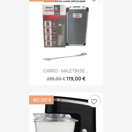
CARRO - MALETÍN DE...
119,00 €
239,00 €
-80,00 €
favorite_border