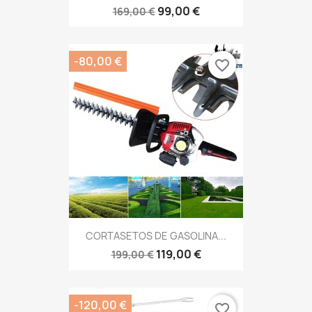
99,00 €
169,00 €
-80,00 €
favorite_border
CORTASETOS DE GASOLINA...
119,00 €
199,00 €
-120,00 €
favorite_border