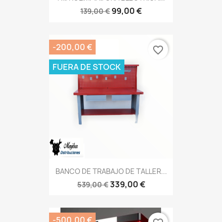
99,00 €
139,00 €
-200,00 €
favorite_border
FUERA DE STOCK
BANCO DE TRABAJO DE TALLER...
339,00 €
539,00 €
-500,00 €