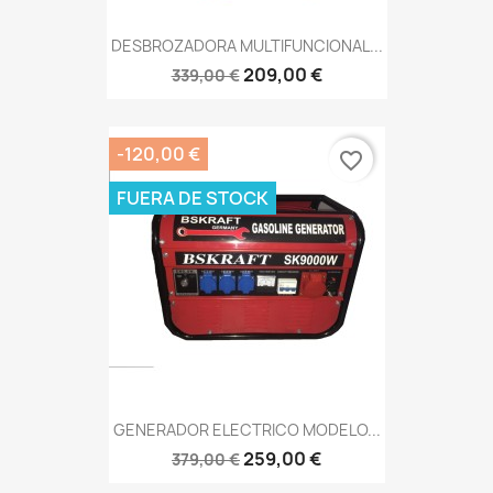
DESBROZADORA MULTIFUNCIONAL...
209,00 €
339,00 €
-120,00 €
favorite_border
FUERA DE STOCK
GENERADOR ELECTRICO MODELO...
259,00 €
379,00 €