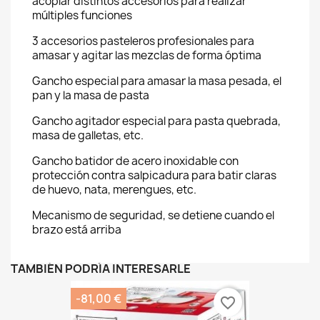
acoplar distintos accesorios para realizar
múltiples funciones
3 accesorios pasteleros profesionales para
amasar y agitar las mezclas de forma óptima
Gancho especial para amasar la masa pesada, el
pan y la masa de pasta
Gancho agitador especial para pasta quebrada,
masa de galletas, etc.
Gancho batidor de acero inoxidable con
protección contra salpicadura para batir claras
de huevo, nata, merengues, etc.
Mecanismo de seguridad, se detiene cuando el
brazo está arriba
TAMBIÉN PODRÍA INTERESARLE
-81,00 €
favorite_border