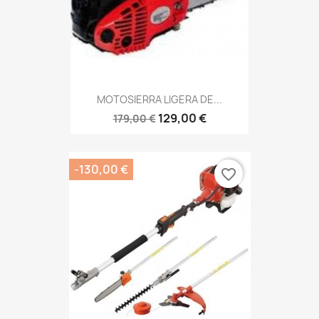
MOTOSIERRA LIGERA DE...
129,00 €
179,00 €
-130,00 €
favorite_border