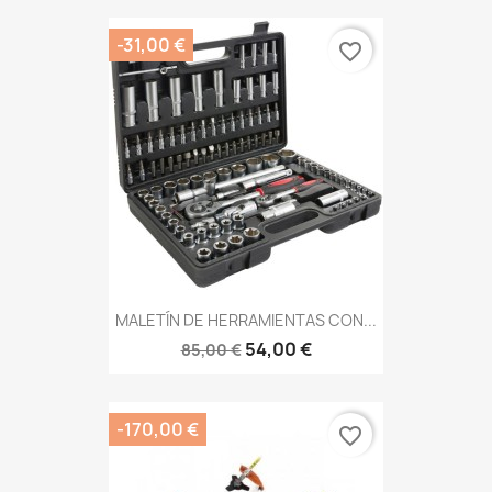
-31,00 €
favorite_border
MALETÍN DE HERRAMIENTAS CON...
54,00 €
85,00 €
-170,00 €
favorite_border