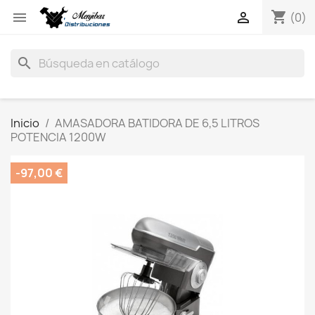
shopping_cart


(0)
search
Inicio
AMASADORA BATIDORA DE 6,5 LITROS
POTENCIA 1200W
-97,00 €