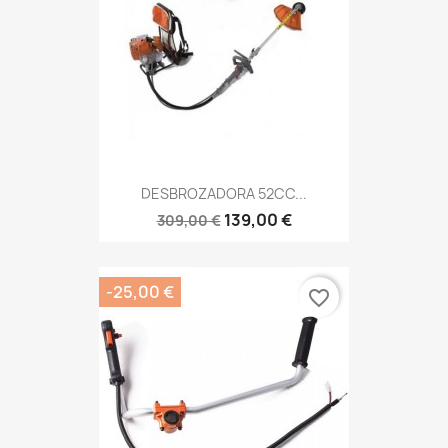
DESBROZADORA 52CC...
139,00 €
309,00 €
-25,00 €
favorite_border