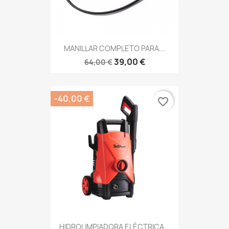
MANILLAR COMPLETO PARA...
39,00 €
64,00 €
-40,00 €
favorite_border
HIDROLIMPIADORA ELÉCTRICA...