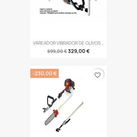
VAREADOR VIBRADOR DE OLIVOS...
329,00 €
699,00 €
-230,00 €
favorite_border