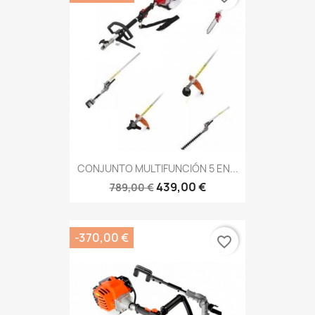
CONJUNTO MULTIFUNCIÓN 5 EN...
439,00 €
789,00 €
-370,00 €
favorite_border