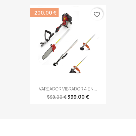
-200,00 €
favorite_border
VAREADOR VIBRADOR 4 EN...
399,00 €
599,00 €