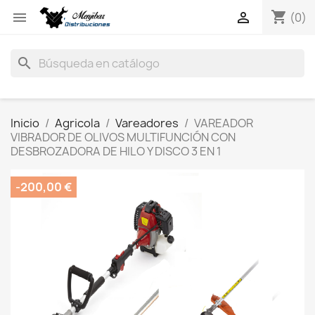
shopping_cart


(0)
search
Inicio
Agricola
Vareadores
VAREADOR
VIBRADOR DE OLIVOS MULTIFUNCIÓN CON
DESBROZADORA DE HILO Y DISCO 3 EN 1
-200,00 €