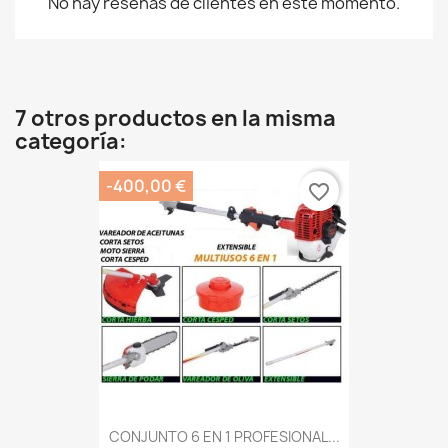
No hay reseñas de clientes en este momento.
7 otros productos en la misma
categoría:
-400,00 €
favorite_border
CONJUNTO 6 EN 1 PROFESIONAL...