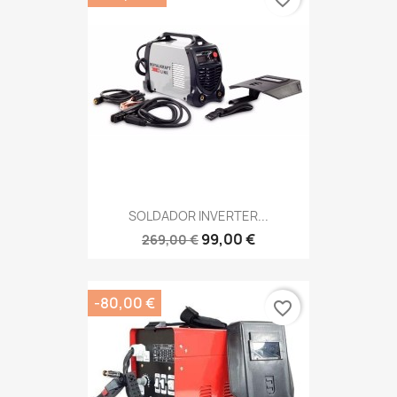
SOLDADOR INVERTER...
99,00 €
269,00 €
-80,00 €
favorite_border