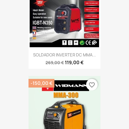
SOLDADOR INVERTER DC MMA...
119,00 €
269,00 €
-150,00 €
favorite_border