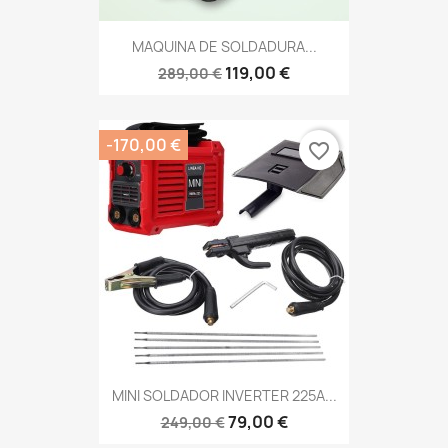
MAQUINA DE SOLDADURA...
119,00 €
289,00 €
-170,00 €
favorite_border
MINI SOLDADOR INVERTER 225A...
79,00 €
249,00 €