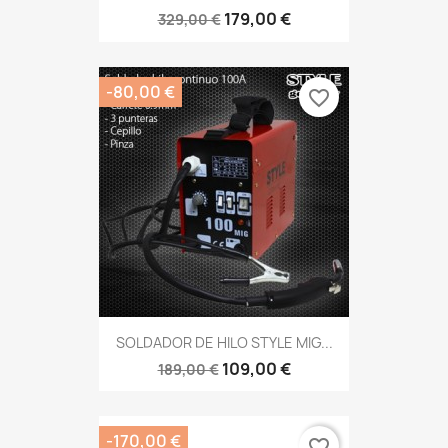
179,00 €
329,00 €
-80,00 €
favorite_border
SOLDADOR DE HILO STYLE MIG...
109,00 €
189,00 €
-170,00 €
favorite_border