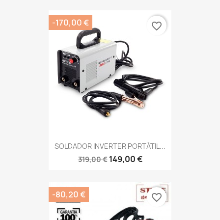
-170,00 €
favorite_border
SOLDADOR INVERTER PORTÁTIL...
149,00 €
319,00 €
-80,20 €
favorite_border