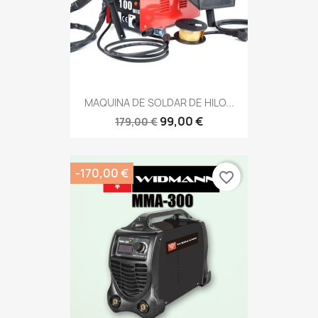
MAQUINA DE SOLDAR DE HILO...
99,00 €
179,00 €
-170,00 €
favorite_border