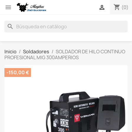
shopping_cart


(0)
search
Inicio
Soldadores
SOLDADOR DE HILO CONTINUO
PROFESIONAL MIG 300AMPERIOS
-150,00 €