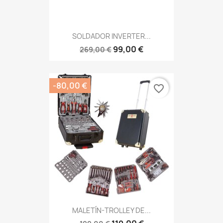
SOLDADOR INVERTER...
99,00 €
269,00 €
-80,00 €
favorite_border
MALETÍN-TROLLEY DE...