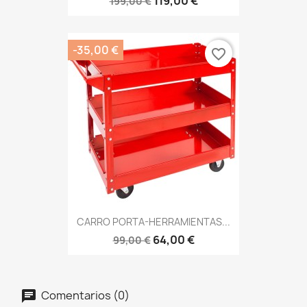
119,00 €
199,00 €
-35,00 €
favorite_border
CARRO PORTA-HERRAMIENTAS...
64,00 €
99,00 €
Comentarios (0)