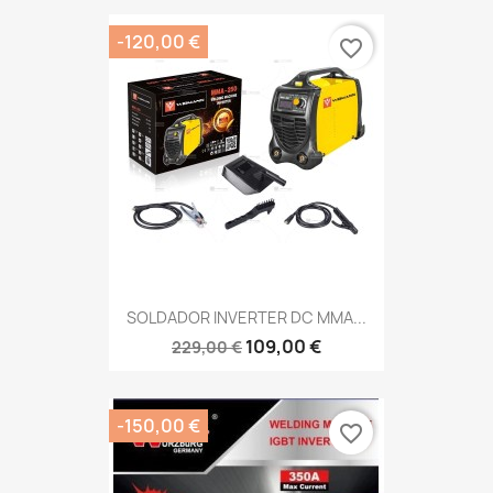
-120,00 €
favorite_border
SOLDADOR INVERTER DC MMA...
109,00 €
229,00 €
-150,00 €
favorite_border