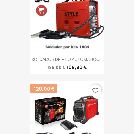
SOLDADOR DE HILO AUTOMÁTICO...
108,80 €
189,00 €
-120,00 €
favorite_border