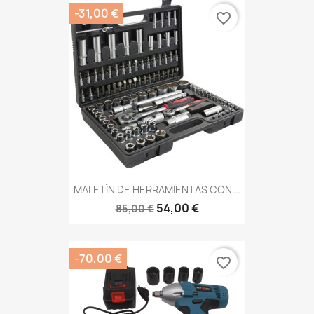
-31,00 €
favorite_border
MALETÍN DE HERRAMIENTAS CON...
54,00 €
85,00 €
-70,00 €
favorite_border