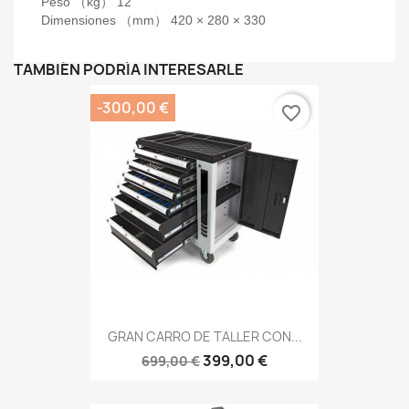
Peso （kg） 12
Dimensiones （mm） 420 × 280 × 330
TAMBIÉN PODRÍA INTERESARLE
-300,00 €
favorite_border
GRAN CARRO DE TALLER CON...
399,00 €
699,00 €