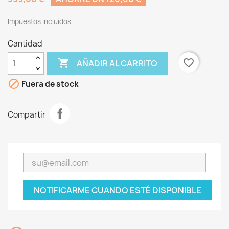
Impuestos incluidos
Cantidad

favorite_border
AÑADIR AL CARRITO

Fuera de stock
Compartir
NOTIFICARME CUANDO ESTÉ DISPONIBLE