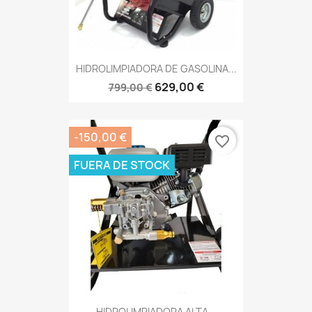
HIDROLIMPIADORA DE GASOLINA...
629,00 €
799,00 €
-150,00 €
favorite_border
FUERA DE STOCK
HIDROLIMPIADORA ALTA...