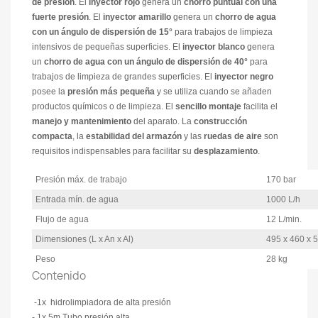
de presión
. El
inyector rojo
genera un
chorro puntual con una
fuerte presión
. El
inyector amarillo
genera un
chorro de agua
con un ángulo de dispersión de 15°
para trabajos de limpieza
intensivos de pequeñas superficies. El
inyector blanco
genera
un
chorro de agua con un ángulo de dispersión de 40°
para
trabajos de limpieza de grandes superficies. El
inyector negro
posee la
presión más pequeña
y se utiliza cuando se añaden
productos químicos o de limpieza. El
sencillo montaje
facilita el
manejo y mantenimiento
del aparato. La
construcción
compacta
, la
estabilidad del armazón
y las
ruedas de aire
son
requisitos indispensables para facilitar su
desplazamiento
.
Presión máx. de trabajo
170 bar
Entrada mín. de agua
1000 L/h
Flujo de agua
12 L/min.
Dimensiones (L x An x Al)
495 x 460 x
Peso
28 kg
Contenido
-1x hidrolimpiadora de alta presión
- 1x 5m Tubo presión alta