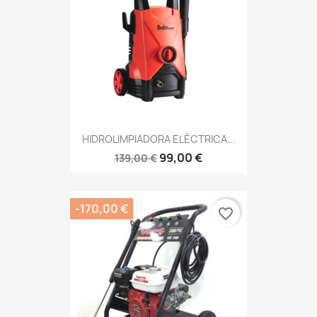
HIDROLIMPIADORA ELÉCTRICA...
99,00 €
139,00 €
-170,00 €
favorite_border